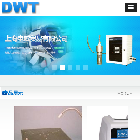
ꂃ
ꁹ
产品展示
MORE >