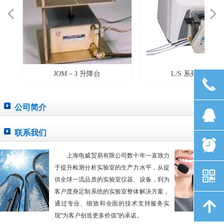
넳
넲
JOM－3 升降台
L/S 系列软管泵
끅
公司简介
MORE >
뀩
联系我们
MORE >
뀥
上海电威贸易有限公司数十年一直致力
于提升检测分析实验室的生产力水平，从提
낃
供全球一流品质的实验室仪器、设备，到为
客户度身定制系统的实验室整体解决方案，
通过专业、细致和全面的技术支持服务实
녕
现“为客户创造更多价值”的承诺。